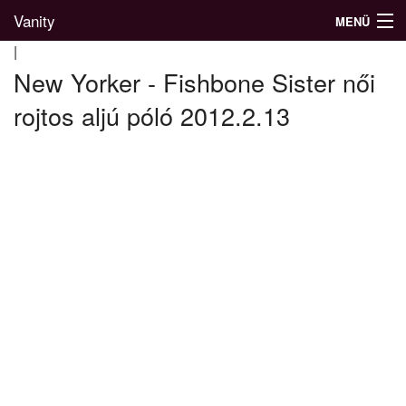
Vanity
MENÜ
|
New Yorker - Fishbone Sister női
rojtos aljú póló 2012.2.13
Divatblog
Divatkatalógus
Divatmárkák
Üzletek
Képgalériák