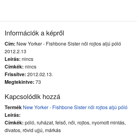
Információk a képről
Cím:
New Yorker - Fishbone Sister női rojtos aljú póló
2012.2.13
Leírás:
nincs
Címkék:
nincs
Frissítve:
2012.02.13.
Megtekintve:
73
Kapcsolódik hozzá
Termék
New Yorker - Fishbone Sister női rojtos aljú póló
Leírás:
Címkék:
póló, ruházat, felső, női, rojtos, nyomott mintás,
divatos, rövid ujjú, márkás