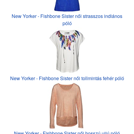
New Yorker - Fishbone Sister női strasszos indiános
póló
New Yorker - Fishbone Sister női tollmintás fehér póló
New Yorker - Fishbone Sister női hosszú ujjú póló