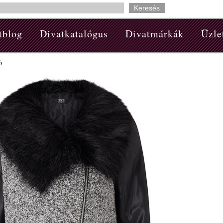
tblog
Divatkatalógus
Divatmárkák
Üzle
6