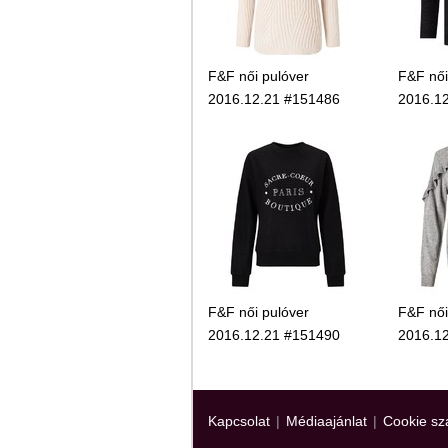
F&F női pulóver
F&F női
2016.12.21 #151486
2016.1
F&F női pulóver
F&F női
2016.12.21 #151490
2016.1
Kapcsolat
|
Médiaajánlat
|
Cookie sz