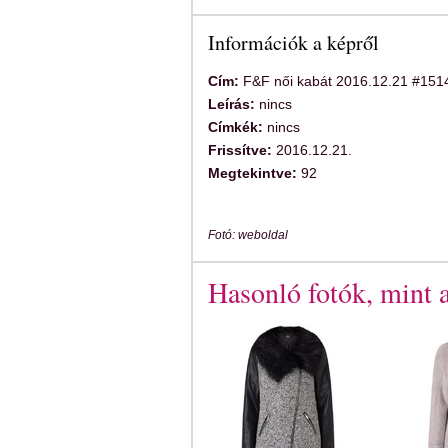
Információk a képről
Cím:
F&F női kabát 2016.12.21 #151
Leírás:
nincs
Címkék:
nincs
Frissítve:
2016.12.21.
Megtekintve:
92
Fotó: weboldal
Hasonló fotók, mint