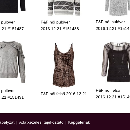
F&F női pulóver
 pulóver
F&F női pulóver
2016.12.21 #1514
2.21 #151487
2016.12.21 #151488
F&F női felső
 pulóver
F&F női felső 2016.12.21
2016.12.21 #1514
2.21 #151491
abályzat
|
Adatkezelési tájékoztató
|
Képgalériák