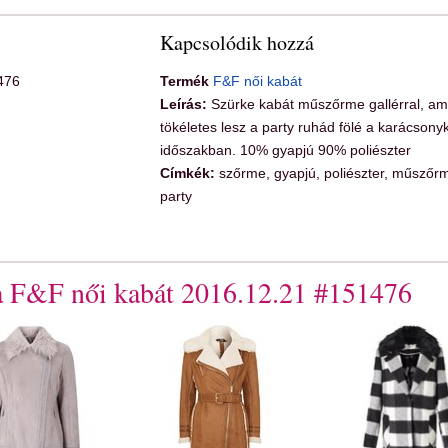
Kapcsolódik hozzá
476
Termék
F&F női kabát
Leírás:
Szürke kabát műszőrme gallérral, am
tökéletes lesz a party ruhád fölé a karácsonyk
időszakban. 10% gyapjú 90% poliészter
Címkék:
szőrme, gyapjú, poliészter, műszőr
party
 a F&F női kabát 2016.12.21 #151476