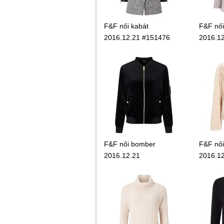
F&F női kabát
F&F női
2016.12.21 #151476
2016.12
F&F női bomber
F&F nő
2016.12.21
2016.1