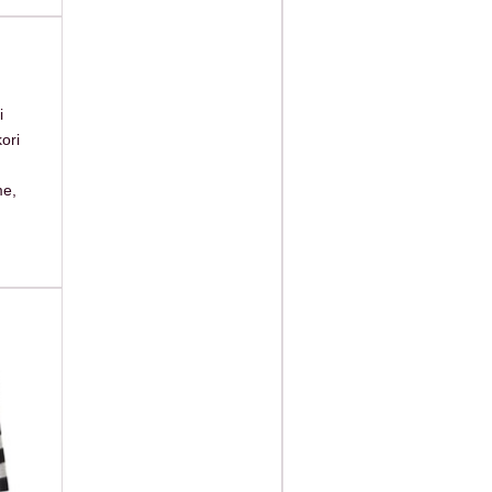
i
ori
me,