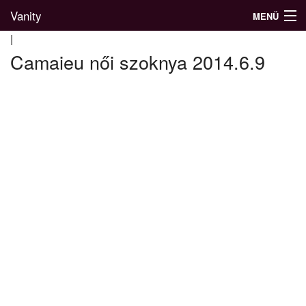
Vanity
MENÜ
|
Camaieu női szoknya 2014.6.9
Divatblog
Divatkatalógus
Divatmárkák
Üzletek
Képgalériák