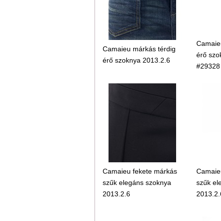
Camaieu
Camaieu márkás térdig
érő szo
érő szoknya 2013.2.6
#29328
Camaieu fekete márkás
Camaieu
szűk elegáns szoknya
szűk el
2013.2.6
2013.2.