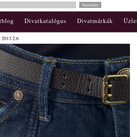
tblog
Divatkatalógus
Divatmárkák
Üzle
 2013.2.6