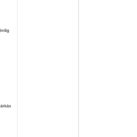
érdig
árkás