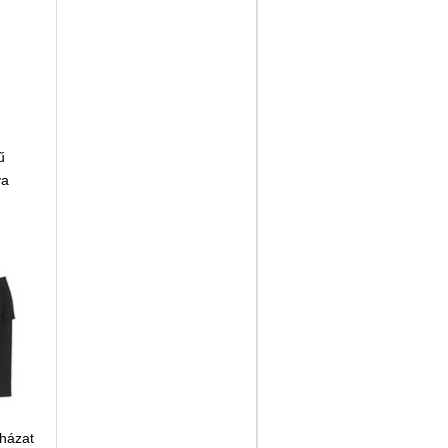
ű
ya
házat