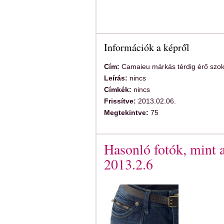
Információk a képről
Cím:
Camaieu márkás térdig érő szok
Leírás:
nincs
Címkék:
nincs
Frissítve:
2013.02.06.
Megtekintve:
75
Hasonló fotók, mint 
2013.2.6