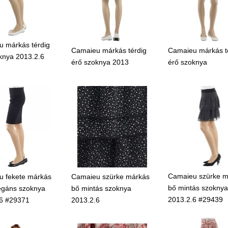
 márkás térdig
Camaieu márkás térdig
Camaieu márkás t
knya 2013.2.6
érő szoknya 2013
érő szoknya
Camaieu szürke m
 fekete márkás
Camaieu szürke márkás
bő mintás szoknya
egáns szoknya
bő mintás szoknya
2013.2.6 #29439
6 #29371
2013.2.6