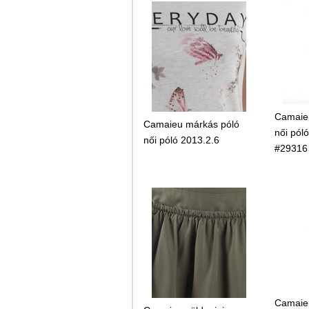
Camaie
Camaieu márkás póló
női pól
női póló 2013.2.6
#29316
Camaieu