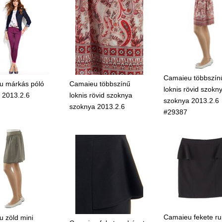
Camaieu többszín
u márkás póló
Camaieu többszínű
loknis rövid szokn
ó 2013.2.6
loknis rövid szoknya
szoknya 2013.2.6
szoknya 2013.2.6
#29387
Camaieu fekete ru
 zöld mini