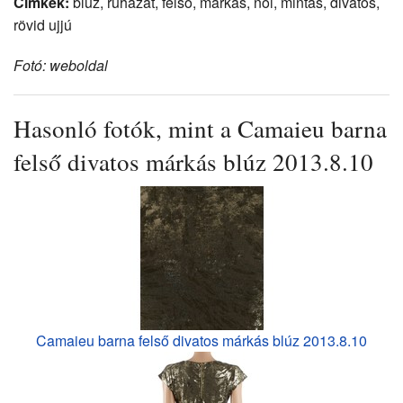
Címkék:
blúz, ruházat, felső, márkás, női, mintás, divatos,
rövid ujjú
Fotó: weboldal
Hasonló fotók, mint a Camaieu barna
felső divatos márkás blúz 2013.8.10
Camaieu barna felső divatos márkás blúz 2013.8.10