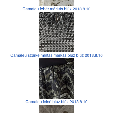
Camaieu fehér márkás blúz 2013.8.10
Camaieu szürke mintás márkás blúz blúz 2013.8.10
Camaieu felső blúz blúz 2013.8.10