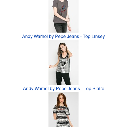
Andy Warhol by Pepe Jeans - Top Linsey
Andy Warhol by Pepe Jeans - Top Blaire