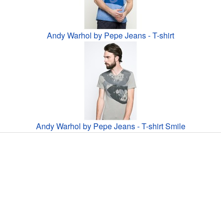
Andy Warhol by Pepe Jeans - T-shirt
Andy Warhol by Pepe Jeans - T-shirt Smile