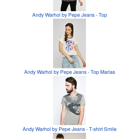
Andy Warhol by Pepe Jeans - Top
Andy Warhol by Pepe Jeans - Top Marias
Andy Warhol by Pepe Jeans - T-shirt Smile