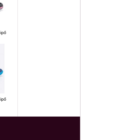
cipő
cipő