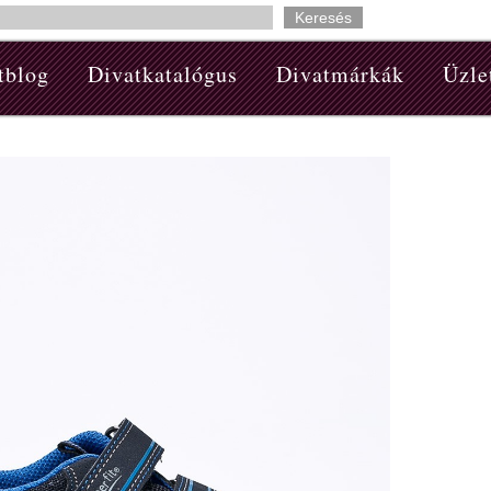
tblog
Divatkatalógus
Divatmárkák
Üzle