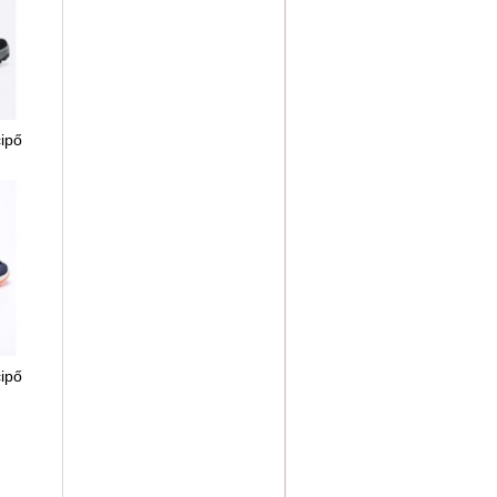
cipő
cipő