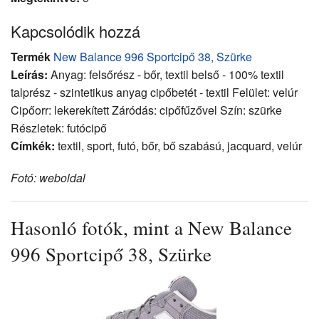
Kapcsolódik hozzá
Termék
New Balance 996 Sportcipő 38, Szürke
Leírás:
Anyag: felsőrész - bőr, textil belső - 100% textil
talprész - szintetikus anyag cipőbetét - textil Felület: velúr
Cipőorr: lekerekített Záródás: cipőfűzővel Szín: szürke
Részletek: futócipő
Címkék:
textil, sport, futó, bőr, bő szabású, jacquard, velúr
Fotó: weboldal
Hasonló fotók, mint a New Balance
996 Sportcipő 38, Szürke