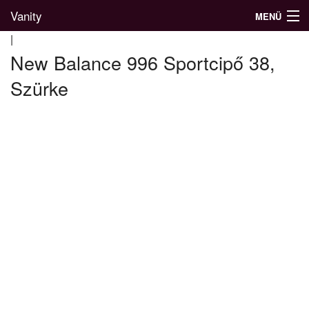
Vanity
MENÜ
|
New Balance 996 Sportcipő 38,
Szürke
Divatblog
Divatkatalógus
Divatmárkák
Üzletek
Képgalériák