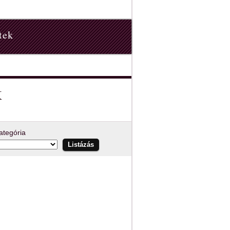
tek
k
ategória