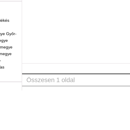
Békés
e
gye
Győr-
egye
 megye
 megye
-
as
Összesen 1 oldal