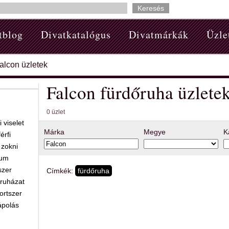
tblog
Divatkatalógus
Divatmárkák
Üzle
alcon üzletek
Falcon fürdőruha üzlete
0 üzlet
 viselet
Márka
Megye
K
férfi
 zokni
kum
szer
Címkék:
fürdőruha
ruházat
ortszer
polás