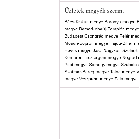
Üzletek megyék szerint
Bács-Kiskun megye
Baranya megye
megye
Borsod-Abaúj-Zemplén megy
Budapest
Csongrád megye
Fejér me
Moson-Sopron megye
Hajdú-Bihar m
Heves megye
Jász-Nagykun-Szolnok
Komárom-Esztergom megye
Nógrád
Pest megye
Somogy megye
Szabolcs
Szatmár-Bereg megye
Tolna megye
V
megye
Veszprém megye
Zala megye