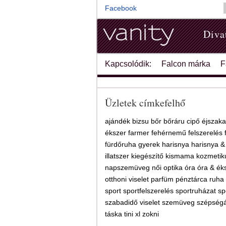
Facebook
Diva
Kapcsolódik:
Falcon márka
F
Üzletek címkefelhő
ajándék
bizsu
bőr
bőráru
cipő
éjszakai
ékszer
farmer
fehérnemű
felszerelés
fürdőruha
gyerek
harisnya
harisnya &
illatszer
kiegészítő
kismama
kozmeti
napszemüveg
női
optika
óra
óra & ék
otthoni viselet
parfüm
pénztárca
ruha
sport
sportfelszerelés
sportruházat
sp
szabadidő viselet
szemüveg
szépségá
táska
tini
xl
zokni