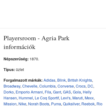
Playersroom - Agria Park
információk
Népszerűség:
1870.
Típus:
üzlet
Forgalmazott márkák:
Adidas
,
Blink
,
British Knights
,
Broadway
,
Chevelle
,
Columbia
,
Converse
,
Crocs
,
DC
,
Dorko
,
Emporio Armani
,
Fila
,
Gant
,
GAS
,
Gola
,
Helly
Hansen
,
Hummel
,
Le Coq Sportif
,
Levi's
,
Maruti
,
Mexx
,
Mission
,
Nike
,
Norah Boots
,
Puma
,
Quiksilver
,
Reebok
,
Rio