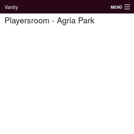
Vanity
MENÜ
Playersroom - Agria Park
Divatblog
Divatkatalógus
Divatmárkák
Üzletek
Képgalériák