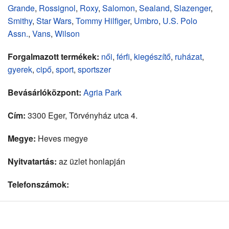
Grande
,
Rossignol
,
Roxy
,
Salomon
,
Sealand
,
Slazenger
,
Smithy
,
Star Wars
,
Tommy Hilfiger
,
Umbro
,
U.S. Polo
Assn.
,
Vans
,
Wilson
Forgalmazott termékek:
női
,
férfi
,
kiegészítő
,
ruházat
,
gyerek
,
cipő
,
sport
,
sportszer
Bevásárlóközpont:
Agria Park
Cím:
3300 Eger, Törvényház utca 4.
Megye:
Heves megye
Nyitvatartás:
az üzlet honlapján
Telefonszámok: