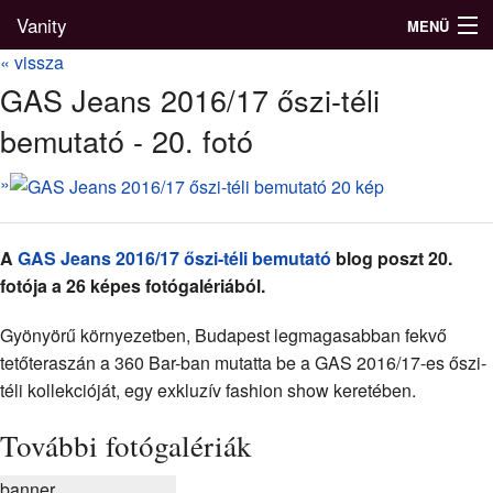
Vanity
MENÜ
« vissza
GAS Jeans 2016/17 őszi-téli
bemutató - 20. fotó
Divatblog
»
Divatkatalógus
Divatmárkák
A
GAS Jeans 2016/17 őszi-téli bemutató
blog poszt 20.
Üzletek
fotója a 26 képes fotógalériából.
Képgalériák
Gyönyörű környezetben, Budapest legmagasabban fekvő
tetőteraszán a 360 Bar-ban mutatta be a GAS 2016/17-es őszi-
téli kollekcióját, egy exkluzív fashion show keretében.
További fotógalériák
banner