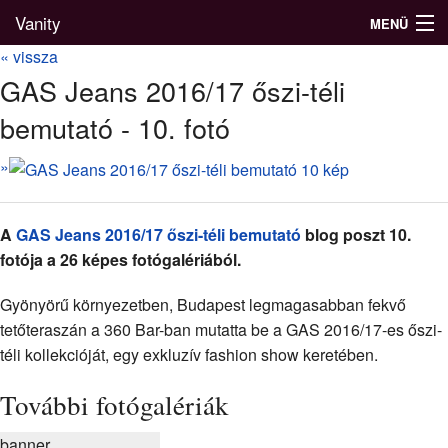
Vanity
MENÜ
« vissza
GAS Jeans 2016/17 őszi-téli
bemutató - 10. fotó
Divatblog
»
Divatkatalógus
Divatmárkák
A
GAS Jeans 2016/17 őszi-téli bemutató
blog poszt 10.
Üzletek
fotója a 26 képes fotógalériából.
Képgalériák
Gyönyörű környezetben, Budapest legmagasabban fekvő
tetőteraszán a 360 Bar-ban mutatta be a GAS 2016/17-es őszi-
téli kollekcióját, egy exkluzív fashion show keretében.
További fotógalériák
banner