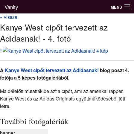
Vanity
MENÜ
« vissza
Kanye West cipőt tervezett az
Adidasnak! - 4. fotó
Divatblog
»
Divatkatalógus
Divatmárkák
A
Kanye West cipőt tervezett az Adidasnak!
blog poszt 4.
Üzletek
fotója a 5 képes fotógalériából.
Képgalériák
Ma délelőtt mutatták be azt a cipőt, ami az amerikai rapper,
Kanye West és az Adidas Originals együttműködéséből jött
létre.
További fotógalériák
banner